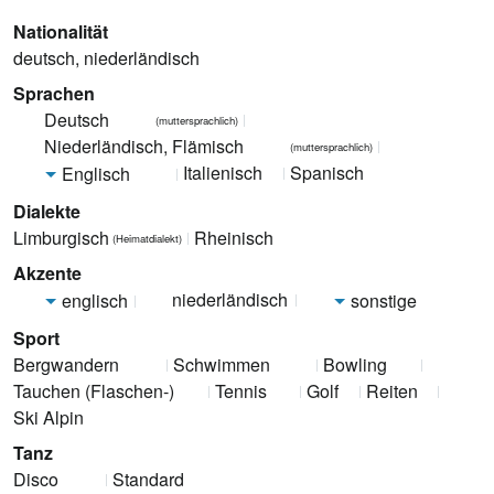
Nationalität
deutsch, niederländisch
Sprachen
Deutsch
(muttersprachlich)
Niederländisch, Flämisch
(muttersprachlich)
Italienisch
Spanisch
Englisch
Dialekte
Limburgisch
Rheinisch
(Heimatdialekt)
Akzente
niederländisch
englisch
sonstige
Sport
Bergwandern
Schwimmen
Bowling
Tauchen (Flaschen-)
Tennis
Golf
Reiten
Ski Alpin
Tanz
Disco
Standard