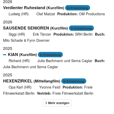
2026
Verdienter Ruhestand
(Kurzfilm)
In Entwicklung
Ludwig (HR)
Olaf Matzat
Produktion:
OM Productions
2026
SAUSENDE SENIOREN
(Kurzfilm)
In Entwicklung
Siggi (HR)
Erik Tänzer
Produktion:
SRH Berlin
Buch:
Milo Schade & Fynn Doerner
2025
KIAN
(Kurzfilm)
In Entwicklung
Richard (HR)
Julia Bachmann und Sema Caglar
Buch:
Julia Bachmann und Sema Caglar
2025
HEXENZIRKEL
(Mittellangfilm)
In Entwicklung
Opa Karl (HR)
Yvonne Festl
Produktion:
Freie
Filmwerkstatt Berlin
Vertrieb:
Freie Filmwerkstatt Berlin