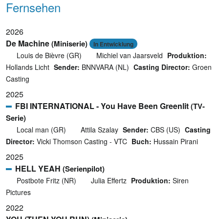
Fernsehen
2026
De Machine
(Miniserie)
In Entwicklung
Louis de Bièvre (GR)
Michiel van Jaarsveld
Produktion:
Hollands Licht
Sender:
BNNVARA (NL)
Casting Director:
Groen
Casting
2025
FBI INTERNATIONAL - You Have Been Greenlit
(TV-
Serie)
Local man (GR)
Attila Szalay
Sender:
CBS (US)
Casting
Director:
Vicki Thomson Casting - VTC
Buch:
Hussain Pirani
2025
HELL YEAH
(Serienpilot)
Postbote Fritz (NR)
Julia Effertz
Produktion:
Siren
Pictures
2022