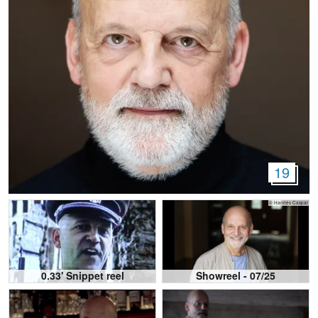
19
© Hannes Caspar
0.33' Snippet reel
Showreel - 07/25