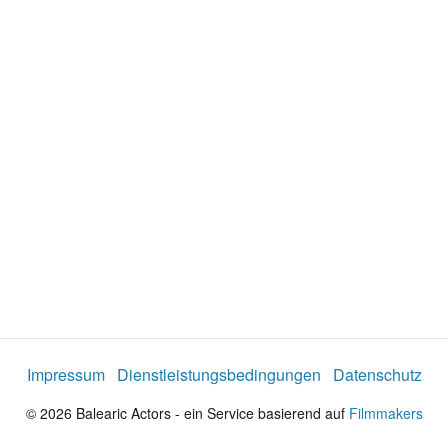
d
e
o
a
b
s
Impressum
Dienstleistungsbedingungen
Datenschutz
p
© 2026 Balearic Actors - ein Service basierend auf
Filmmakers