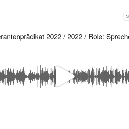
erantenprädikat 2022 / 2022 / Role: Sprec
P
l
a