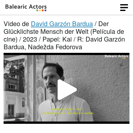
Video de
David Garzón Bardua
/ Der
Glücklichste Mensch der Welt (Película de
cine) / 2023 / Papel: Kai / R: David Garzón
Bardua, Nadežda Fedorova
R
e