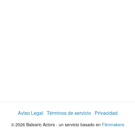
p
r
o
d
u
c
Aviso Legal
Términos de servicio
Privacidad
i
© 2026 Balearic Actors - un servicio basado en
Filmmakers