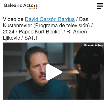
Video de
David Garzón Bardua
/ Das
Küstenrevier (Programa de televisión) /
2024 / Papel: Kurt Becker / R: Arben
Ljikovic / SAT.1
R
e