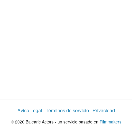
p
r
o
d
u
c
Aviso Legal
Términos de servicio
Privacidad
i
© 2026 Balearic Actors - un servicio basado en
Filmmakers