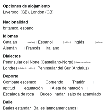
Opciones de alojamiento
Liverpool (GB), London (GB)
Nacionalidad
británico, español
Idiomas
Catalán
Español
Inglés
(nativo)
(nativo)
(nativo)
Alemán
Francés
Italiano
Dialectos
Peninsular del Norte (Castellano-Norte)
(dialecto nativo)
Londres
Peninsular del Sur (Andaluz)
(dialecto nativo)
Deporte
Combate escénico
Corriendo
Triatlón
aptitud
equitación
Aleta de natación
Escalada de roca
Buceo
nadar
salto de acantilado
Baile
Bailes estándar
Bailes latinoamericanos