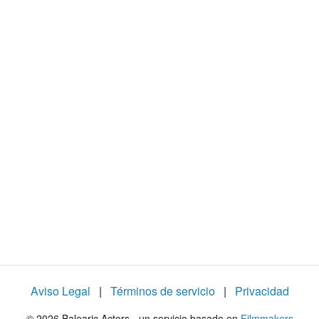
o
:
4
6
.
5
7
%
Aviso Legal
|
Términos de servicio
|
Privacidad
© 2026 Balearic Actors - un servicio basado en
Filmmakers