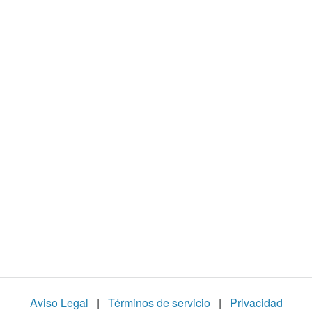
u
c
i
r
V
í
d
Aviso Legal
|
Términos de servicio
|
Privacidad