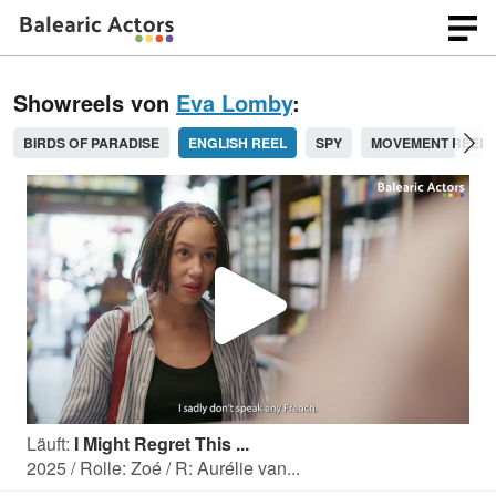
Showreels von
Eva Lomby
:
BIRDS OF PARADISE
ENGLISH REEL
SPY
MOVEMENT REEL
V
i
Läuft:
I Might Regret This ...
d
2025 / Rolle: Zoé / R: Aurélie van...