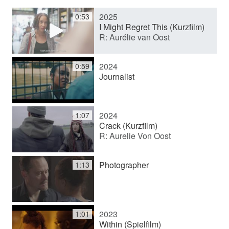
2025
0:53
e
I Might Regret This (Kurzfilm)
R: Aurélie van Oost
o
2024
0:59
Journalist
a
2024
1:07
b
Crack (Kurzfilm)
R: Aurelie Von Oost
s
Photographer
1:13
p
2023
1:01
Within (Spielfilm)