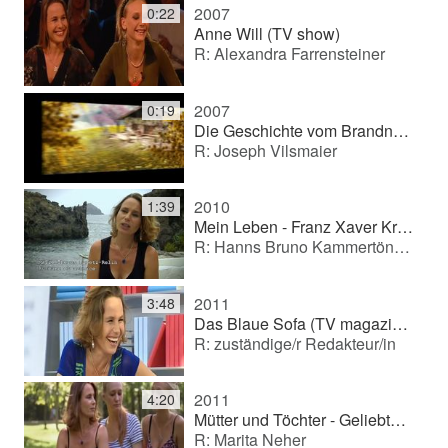
2007
0:22
Anne Will (TV show)
R: Alexandra Farrensteiner
2007
0:19
Die Geschichte vom Brandner Kaspar (Cinema film)
R: Joseph Vilsmaier
2010
1:39
Mein Leben - Franz Xaver Kroetz (Documentary series)
R: Hanns Bruno Kammertöns, Irene Höfer
2011
3:48
Das Blaue Sofa (TV magazine)
R: zuständige/r Redakteur/in
2011
4:20
Mütter und Töchter - Geliebte Feindinnen? (Documentary)
R: Marita Neher