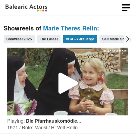
Showreels of
Marie Theres Relin
:
Showreel 2025
The Latest
VITA - x-tra large
Self Made Shorty
P
l
Playing:
Die Pfarrhauskomödie...
a
1971 / Role: Mausi / R: Veit Relin