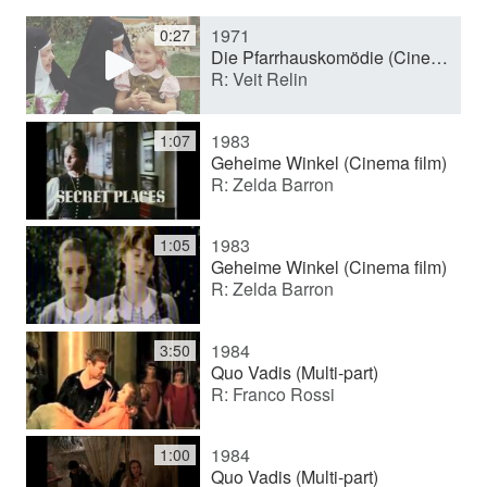
1971
0:27
y
Die Pfarrhauskomödie (Cinema film)
R: Veit Relin
V
1983
1:07
Geheime Winkel (Cinema film)
R: Zelda Barron
i
1983
1:05
d
Geheime Winkel (Cinema film)
R: Zelda Barron
e
1984
3:50
Quo Vadis (Multi-part)
R: Franco Rossi
o
1984
1:00
Quo Vadis (Multi-part)