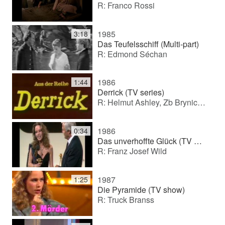
R: Franco Rossi
1985
3:18
Das Teufelsschiff (Multi-part)
R: Edmond Séchan
1986
1:44
Derrick (TV series)
R: Helmut Ashley, Zb Brynich, Theodor Grädler
1986
0:34
Das unverhoffte Glück (TV movie)
R: Franz Josef Wild
1987
1:25
Die Pyramide (TV show)
R: Truck Branss