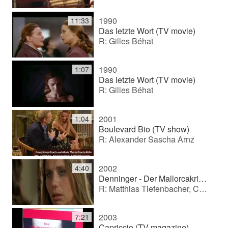
1990
11:33
Das letzte Wort (TV movie)
R: Gilles Béhat
1990
1:07
Das letzte Wort (TV movie)
R: Gilles Béhat
2001
1:04
Boulevard Bio (TV show)
R: Alexander Sascha Arnz
2002
4:40
Denninger - Der Mallorcakrimi (TV series)
R: Matthias Tiefenbacher, Christoph Eichhorn
2003
7:21
Capriccio (TV magazine)