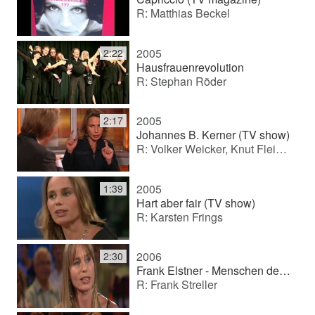
R: Matthias Beckel
2005
2:22
Hausfrauenrevolution
R: Stephan Röder
2005
2:17
Johannes B. Kerner (TV show)
R: Volker Weicker, Knut Fleischmann, Claude von Reibnitz, Ladislaus Kiraly
2005
1:39
Hart aber fair (TV show)
R: Karsten Frings
2006
2:30
Frank Elstner - Menschen der Woche (TV show)
R: Frank Streller