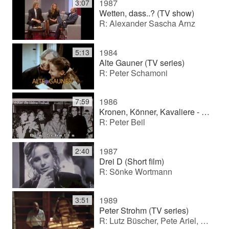
1987
3:07
Wetten, dass..? (TV show)
R: Alexander Sascha Arnz
1984
5:13
Alte Gauner (TV series)
R: Peter Schamoni
1986
7:59
Kronen, Könner, Kavaliere - Die Schells (Documentary series)
R: Peter Beil
1987
2:40
Drei D (Short film)
R: Sönke Wortmann
1989
3:51
Peter Strohm (TV series)
R: Lutz Büscher, Pete Ariel, Martin Gies, Kurt W. Oehlschläger, Ilse Hofmann